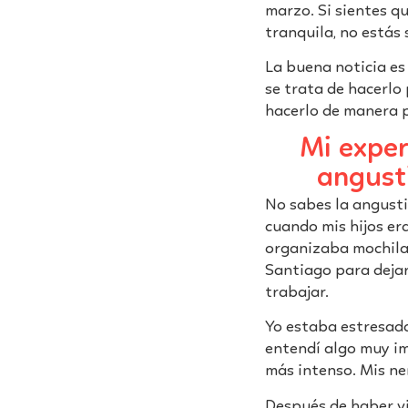
marzo. Si sientes q
tranquila, no estás
La buena noticia es 
se trata de hacerlo 
hacerlo de manera p
Mi expe
angust
No sabes la angusti
cuando mis hijos er
organizaba mochilas,
Santiago para dejar
trabajar.
Yo estaba estresada
entendí algo muy im
más intenso. Mis ne
Después de haber vi