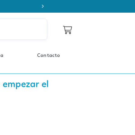
Envío Gratis RM en compras sobr
da
Contacto
o empezar el