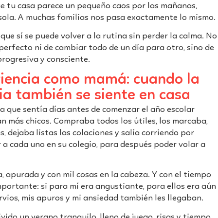
ue tu casa parece un pequeño caos por las mañanas,
 sola. A muchas familias nos pasa exactamente lo mismo.
que sí se puede volver a la rutina sin perder la calma. No
perfecto ni de cambiar todo de un día para otro, sino de
rogresiva y consciente.
riencia como mamá: cuando la
ia también se siente en casa
a que sentía días antes de comenzar el año escolar
an más chicos. Compraba todos los útiles, los marcaba,
 dejaba listas las colaciones y salía corriendo por
 a cada uno en su colegio, para después poder volar a
, apurada y con mil cosas en la cabeza. Y con el tiempo
portante: si para mí era angustiante, para ellos era aún
rvios, mis apuros y mi ansiedad también les llegaban.
vido un verano tranquilo, lleno de juego, risas y tiempo