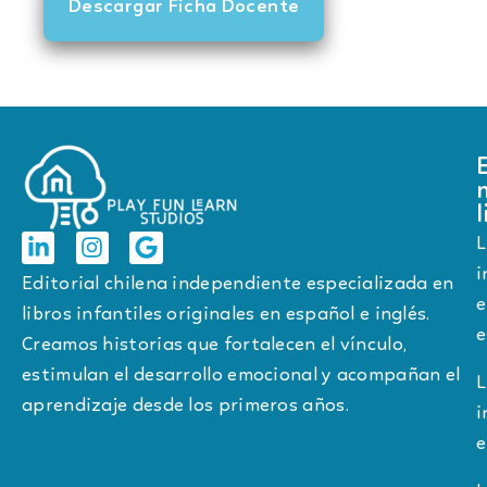
Descargar Ficha Docente
l
L
i
Editorial chilena independiente especializada en
e
libros infantiles originales en español e inglés.
e
Creamos historias que fortalecen el vínculo,
estimulan el desarrollo emocional y acompañan el
L
aprendizaje desde los primeros años.
i
e