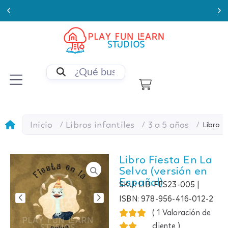
000
Enviamos a todo Chile
Inicio
Libros infantiles
3 a 5 años
/
/
/
Libro F
Libro Fiesta En La
Selva (versión en
Español)
SKU: LIB-FES23-005
|
ISBN: 978-956-416-012-2
(
1
Valoración de
cliente
)