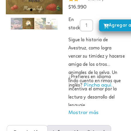
$
16.990
En
Agregar a
stock
Sigue la historia de
Avestruz, como logra
vencer su timidez y hacerse
amiga de los otros
animales de la selva. Un
¿Prefieres en idioma
lindo cuento en rimas que
Pincha aquí.
inglés?
incentiva el amor por la
lectura y desarrollo del
lenguaje.
Mostrar más