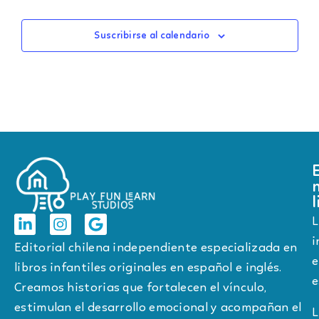
Suscribirse al calendario
l
L
i
Editorial chilena independiente especializada en
e
libros infantiles originales en español e inglés.
e
Creamos historias que fortalecen el vínculo,
estimulan el desarrollo emocional y acompañan el
L