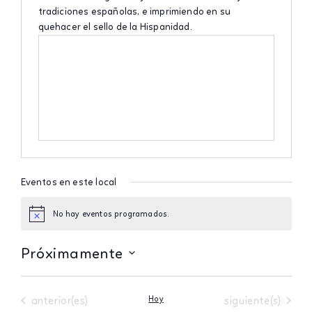
tradiciones españolas, e imprimiendo en su
quehacer el sello de la Hispanidad.
Eventos en este local
No hay eventos programados.
Aviso
Próximamente
Seleccionar
fecha.
Eventos
Eventos
anterior(es)
Hoy
siguiente(s)