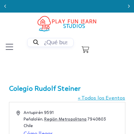
Enviamos a todo Chile
Colegio Rudolf Steiner
« Todos los Eventos
Dirección
Antupirén 9591
Peñalolén
,
Región Metropolitana
7940803
Chile
Cómo llegar