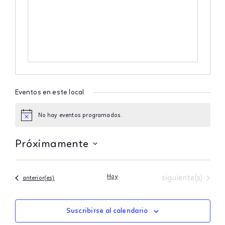
Eventos en este local
No hay eventos programados.
Aviso
Próximamente
Seleccionar
fecha.
Eventos
Hoy
siguiente(s)
Eventos
anterior(es)
Suscribirse al calendario