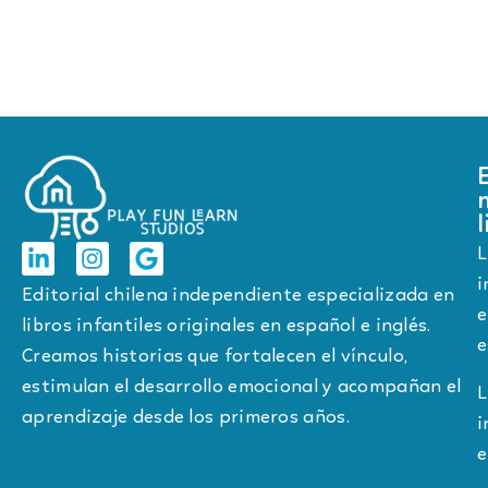
l
L
i
Editorial chilena independiente especializada en
e
libros infantiles originales en español e inglés.
e
Creamos historias que fortalecen el vínculo,
estimulan el desarrollo emocional y acompañan el
L
aprendizaje desde los primeros años.
i
e