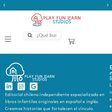
Enviamos a todo Chile
l
L
i
Editorial chilena independiente especializada en
e
libros infantiles originales en español e inglés.
e
Creamos historias que fortalecen el vínculo,