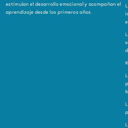
estimulan el desarrollo emocional y acompañan el
L
aprendizaje desde los primeros años.
i
e
L
s
d
K
L
p
b
L
p
L