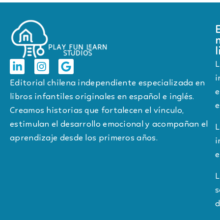
l
L
i
Editorial chilena independiente especializada en
e
libros infantiles originales en español e inglés.
e
Creamos historias que fortalecen el vínculo,
estimulan el desarrollo emocional y acompañan el
L
aprendizaje desde los primeros años.
i
e
L
s
d