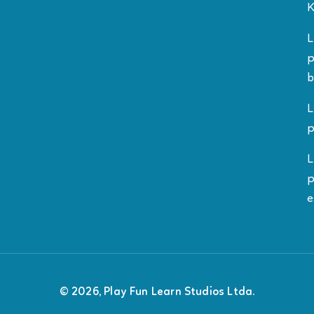
K
L
p
b
L
p
L
p
e
© 2026, Play Fun Learn Studios Ltda.