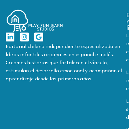
l
L
i
Editorial chilena independiente especializada en
e
libros infantiles originales en español e inglés.
e
Creamos historias que fortalecen el vínculo,
estimulan el desarrollo emocional y acompañan el
L
aprendizaje desde los primeros años.
i
e
L
s
d