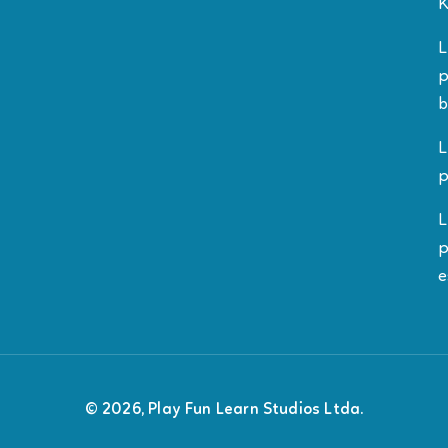
K
L
p
b
L
p
L
p
e
© 2026, Play Fun Learn Studios Ltda.