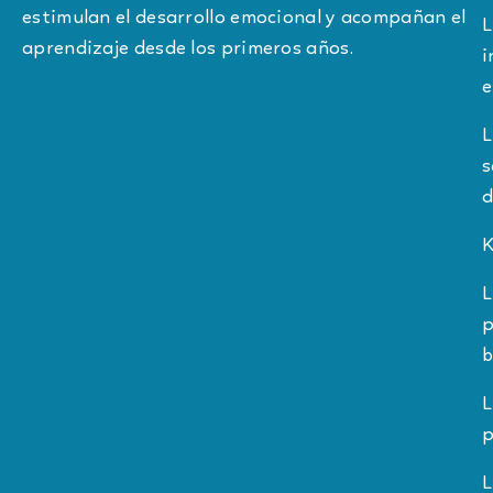
estimulan el desarrollo emocional y acompañan el
L
aprendizaje desde los primeros años.
i
e
L
s
d
K
L
p
b
L
p
L