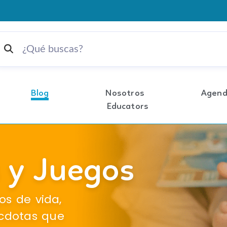
Chile
Blog
Nosotros
Agen
Educators
s y Juegos
s de vida,
écdotas que