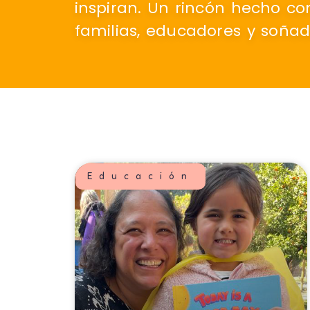
inspiran. Un rincón hecho co
familias, educadores y soñad
Educación