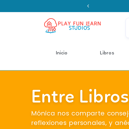
Enviamos a todo 
Inicio
Libros
Entre Libro
Mónica nos comparte consejo
reflexiones personales, y an