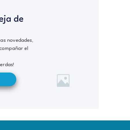
eja de
ras novedades,
acompañar el
ierdas!