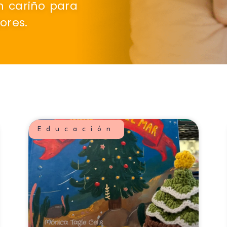
n cariño para
ores.
Educación