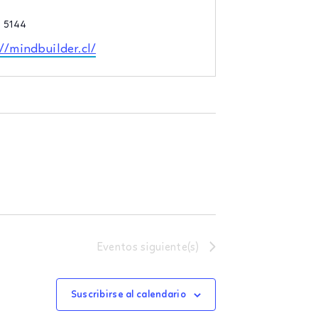
no
1 5144
e
//mindbuilder.cl/
Eventos
siguiente(s)
Suscribirse al calendario